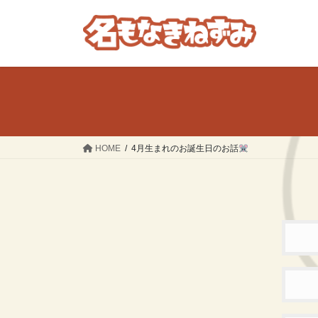
コ
ナ
ン
ビ
テ
ゲ
ン
ー
ツ
シ
へ
ョ
ス
ン
キ
に
ッ
移
HOME
4月生まれのお誕生日のお話
プ
動